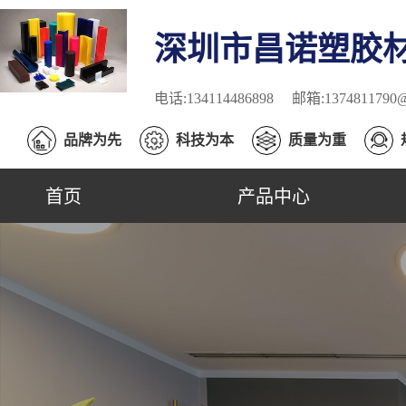
深圳市昌诺塑胶
电话:134114486898
邮箱:1374811790@
品牌为先
科技为本
质量为重
首页
产品中心